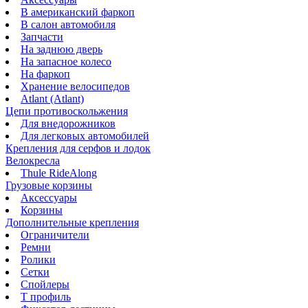
В американский фаркоп
В салон автомобиля
Запчасти
На заднюю дверь
На запасное колесо
На фаркоп
Хранение велосипедов
Atlant (Atlant)
Цепи противоскольжения
Для внедорожников
Для легковых автомобилей
Крепления для серфов и лодок
Велокресла
Thule RideAlong
Грузовые корзины
Аксессуары
Корзины
Дополнительные крепления
Ограничители
Ремни
Ролики
Сетки
Спойлеры
Т профиль