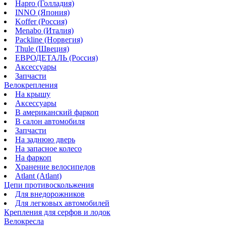
Hapro (Голладия)
INNO (Япония)
Koffer (Россия)
Menabo (Италия)
Packline (Норвегия)
Thule (Швеция)
ЕВРОДЕТАЛЬ (Россия)
Аксессуары
Запчасти
Велокрепления
На крышу
Аксессуары
В американский фаркоп
В салон автомобиля
Запчасти
На заднюю дверь
На запасное колесо
На фаркоп
Хранение велосипедов
Atlant (Atlant)
Цепи противоскольжения
Для внедорожников
Для легковых автомобилей
Крепления для серфов и лодок
Велокресла