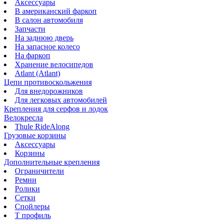
Аксессуары
В американский фаркоп
В салон автомобиля
Запчасти
На заднюю дверь
На запасное колесо
На фаркоп
Хранение велосипедов
Atlant (Atlant)
Цепи противоскольжения
Для внедорожников
Для легковых автомобилей
Крепления для серфов и лодок
Велокресла
Thule RideAlong
Грузовые корзины
Аксессуары
Корзины
Дополнительные крепления
Ограничители
Ремни
Ролики
Сетки
Спойлеры
Т профиль